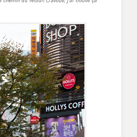
le chemin du retour! (
J’avoue, j’ai trouvé ça