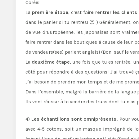
Corée!
La
première étape
, c’est
faire rentrer les clients
dans le panier si tu rentres! 😉 ) Généralement, on
de vue d’Européenne, les japonaises sont vraimen
faire rentrer dans les boutiques à cause de leur 
de vendeurs(ses) parlent anglais! (Bon, sauf le ve
La
deuxième étape
, une fois que tu es rentrée, u
côté pour répondre à des questions! J’ai trouvé 
J’ai besoin de prendre mon temps et de me prome
Dans l’ensemble, malgré la barrière de la langue 
Ils vont réussir à te vendre des trucs dont tu n’as
4)
Les échantillons sont omniprésents!
Pour vous
avec 4-5 cotons, soit un masque imprégné de lot
échantillons de
parfum/crème anti-ride/fond de t