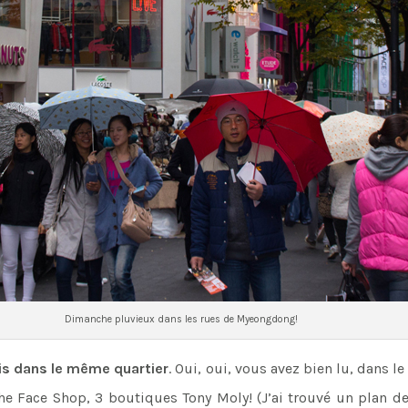
Dimanche pluvieux dans les rues de Myeongdong!
is dans le même quartier
. Oui, oui, vous avez bien lu, dans 
e Face Shop, 3 boutiques Tony Moly! (J’ai trouvé un plan d