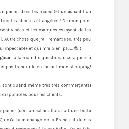
un panier dans les mains (et un échantillon
ttirer les clientes étrangères!! De mon point
ement visées et les marques essayent de les
ul. Autre chose que j’ai remarquée, très peu
is impeccable et qui m’a bien plu… 😆 )
agasin
, à la moindre question, il sera juste à
is pas tranquille en faisant mon shopping!
 Ils sont quand même très très commerçants!
t disponibles pour les clients.
 panier (soit un échantillon, soit une boite
 Ça m’a bien changé de la France et de ses
sent directement à la poubelle… De ce fait,