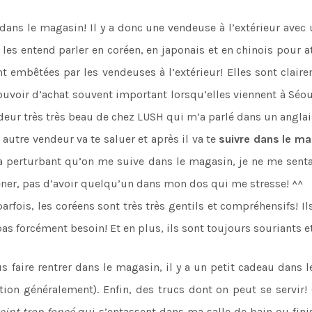
dans le magasin! Il y a donc une vendeuse à l’extérieur avec 
 les entend parler en coréen, en japonais et en chinois pour a
t embêtées par les vendeuses à l’extérieur! Elles sont clair
pouvoir d’achat souvent important lorsqu’elles viennent à Séo
ndeur très très beau de chez LUSH qui m’a parlé dans un angla
n autre vendeur va te saluer et après il va te
suivre dans le m
ça perturbant qu’on me suive dans le magasin, je ne me senta
ner, pas d’avoir quelqu’un dans mon dos qui me stresse! ^^
parfois, les coréens sont très très gentils et compréhensifs!
 pas forcément besoin! Et en plus, ils sont toujours souriants e
 faire rentrer dans le magasin, il y a un petit cadeau dans le
ion généralement). Enfin, des trucs dont on peut se servir!
eint trop foncé
qui s’entassent dans ma salle de bain ou finis