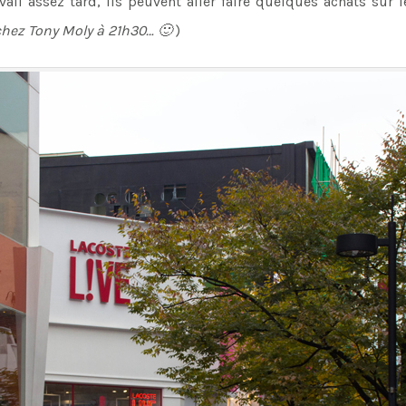
vail assez tard, ils peuvent aller faire quelques achats sur 
chez Tony Moly à 21h30… 🙂
)