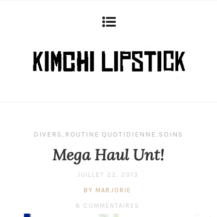
DIVERS
,
ROUTINE QUOTIDIENNE
,
SOINS
Mega Haul Unt!
JUILLET 22, 2013
BY MARJORIE
8 COMMENTAIRES