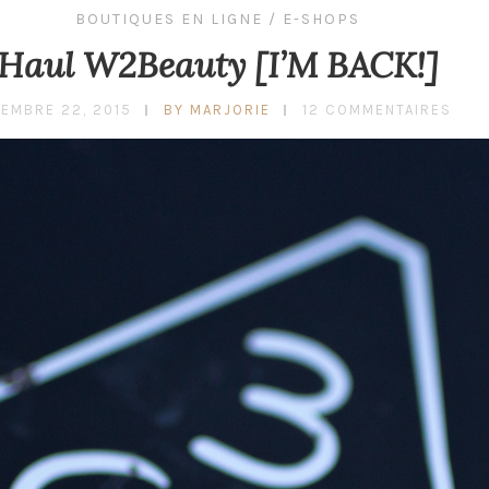
BOUTIQUES EN LIGNE / E-SHOPS
Haul W2Beauty [I’M BACK!]
EMBRE 22, 2015
BY MARJORIE
12 COMMENTAIRES